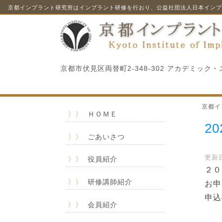
京都インプラント研究所はインプラント研修を行おり、公益社団法人日本インプ
京都市伏見区両替町2-348-302 アカデミック
京都イ
〉〉
ＨＯＭＥ
2
〉〉
ごあいさつ
更新日
〉〉
役員紹介
２０
〉〉
研修講師紹介
お申
申込
〉〉
会員紹介